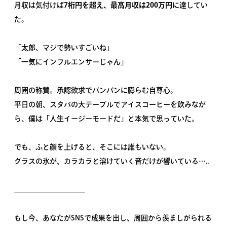
月収は気付けば
7桁円を超え、最高月収は200万円
に達してい
た。
「太郎、マジで勢いすごいね」
「一気にインフルエンサーじゃん」
周囲の称賛。承認欲求でパンパンに膨らむ自尊心。
平日の朝、スタバの大テーブルでアイスコーヒーを飲みなが
ら、僕は「人生イージーモードだ」と本気で思っていた。
でも、ふと顔を上げると、そこには誰もいない。
グラスの氷が、カラカラと溶けていく音だけが響いている…..
＿＿＿＿＿＿＿＿＿＿
もし今、あなたがSNSで成果を出し、周囲から羨ましがられる